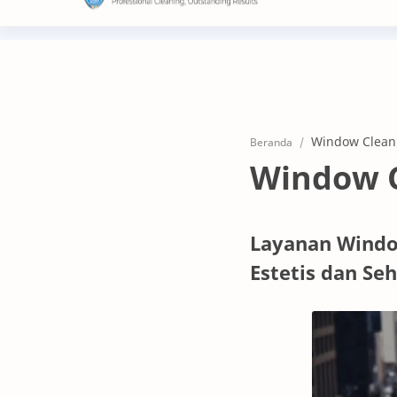
+62 021-50112126 / 0821-1104-1667
market
Beranda
Window 
Layanan Window
Estetis dan Se