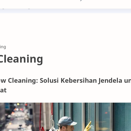
ing@bimaindogarda.com
Cleaning
 Cleaning: Solusi Kebersihan Jendela u
hat