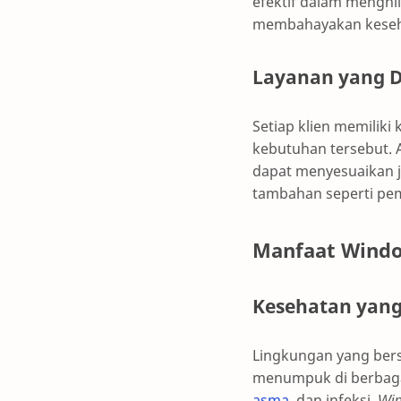
efektif dalam menghi
membahayakan keseh
Layanan yang D
Setiap klien memilik
kebutuhan tersebut.
dapat menyesuaikan j
tambahan seperti pe
Manfaat Windo
Kesehatan yang
Lingkungan yang bers
menumpuk di berbaga
asma
, dan infeksi.
Win