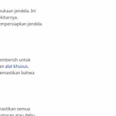
kaan jendela. Ini
kitarnya.
empersiapkan jendela
embersih untuk
gan
alat khusus
,
 memastikan bahwa
emastikan semua
kotoran atau debu