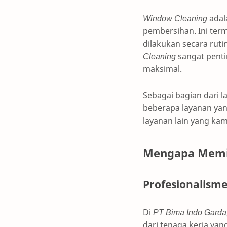
Window Cleaning
adal
pembersihan. Ini term
dilakukan secara rut
Cleaning
sangat penti
maksimal.
Sebagai bagian dari l
beberapa layanan yan
layanan lain yang ka
Mengapa Memil
Profesionalism
Di
PT Bima Indo Garda
dari tenaga kerja ya