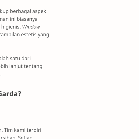
kup berbagai aspek
nan ini biasanya
higienis.
Window
ampilan estetis yang
ah satu dari
bih lanjut tentang
s
.
Garda?
 Tim kami terdiri
rsihan. Setiap